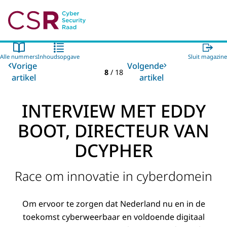
Naar de homepage van Cyber Security Raad
Alle nummers
Inhoudsopgave
Sluit magazine
Vorige
Volgende
8
/
18
artikel
artikel
INTERVIEW MET EDDY
BOOT, DIRECTEUR VAN
DCYPHER
Race om innovatie in cyberdomein
Om ervoor te zorgen dat Nederland nu en in de
toekomst cyberweerbaar en voldoende digitaal