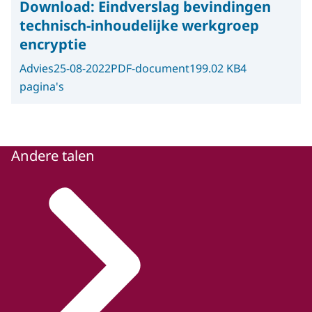
Download:
Eindverslag bevindingen
technisch-inhoudelijke werkgroep
encryptie
Advies
25-08-2022
PDF-document
199.02 KB
4
pagina's
Andere talen