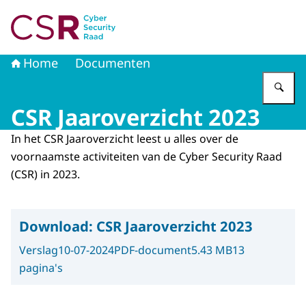
Naar de homepage van Cyber Security Raad
Home
Documenten
Vu
CSR Jaaroverzicht 2023
In het CSR Jaaroverzicht leest u alles over de
voornaamste activiteiten van de Cyber Security Raad
(CSR) in 2023.
Download:
CSR Jaaroverzicht 2023
Verslag
10-07-2024
PDF-document
5.43 MB
13
pagina's