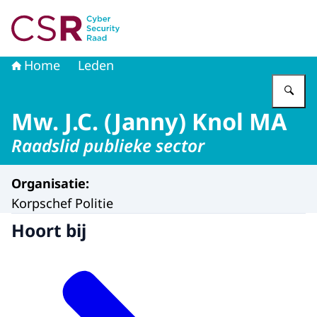
Naar de homepage van Cyber Security Raad
Home
Leden
Vu
Mw. J.C. (Janny) Knol MA
Raadslid publieke sector
Organisatie
:
Korpschef Politie
Hoort bij